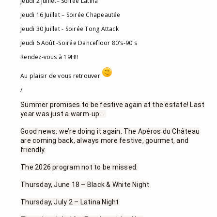
Jeudi 2 Juillet– Soirée Latina
Jeudi 16 Juillet – Soirée Chapeautée
Jeudi 30 Juillet - Soirée Tong Attack
Jeudi 6 Août -Soirée Dancefloor 80's-90's
Rendez-vous à 19H!!
Au plaisir de vous retrouver
/
Summer promises to be festive again at the estate! Last
year was just a warm-up...
Good news: we’re doing it again. The Apéros du Château
are coming back, always more festive, gourmet, and
friendly.
The 2026 program not to be missed:
Thursday, June 18 – Black & White Night
Thursday, July 2 – Latina Night