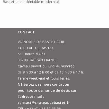
Bastet une indéniable modernité.
CONTACT
VIGNOBLE DE BASTET SARL
CHATEAU DE BASTET
510 Route d'Alès
30200 SABRAN FRANCE
Caveau ouvert du lundi au vendredi
de 8 h 30 à 12 h 00 et de 13 h 30 à 17 h.
Fermé week-end et jours fériés.
N'hésitez pas nous contacter
pour toute demande de devis sur
l'adresse mail :
contact@chateaudebastet.fr
TÉL :
+33 (0)4 66 39 33 36