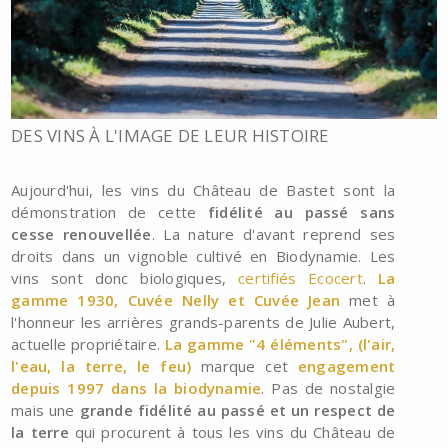
DES VINS À L'IMAGE DE LEUR HISTOIRE
Aujourd'hui, les vins du Château de Bastet sont la
démonstration de cette
fidélité au passé sans
cesse renouvellée
. La nature d'avant reprend ses
droits dans un vignoble cultivé en Biodynamie. Les
vins sont donc biologiques,
certifiés Ecocert
.
La
gamme 1930, Cuvée Nelly et Cuvée Jean
met à
l'honneur les arrières grands-parents de Julie Aubert,
actuelle propriétaire.
La gamme "4 éléments", (l'air,
l'eau, la terre, le feu)
marque cet
engagement
depuis 1997 dans la biodynamie
. Pas de nostalgie
mais une
grande fidélité au passé et un respect de
la terre
qui procurent à tous les vins du Château de